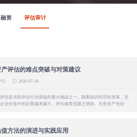
目融资
评估审计
联系
快速响应客户需求，解决客户知识产
我们
权问题
业信
大事
资产评估的难点突破与对策建议
记
中心
2026-07-30
评估是当前评估行业面临的重大挑战之一。随着知识经济的发展，无
企业价值中的比重越来越大，评估难度也随之增加。无形资产包括···
估值方法的演进与实践应用