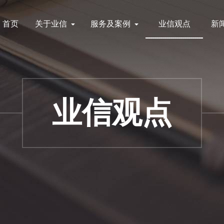
首页
关于业信
服务及案例
业信观点
新
四川业信集团组建于2016年，是为落
服务业信集团提供建设项目全过程
服务
实创新驱动发展战略，专门服务于各
询、融资咨询、评估审计(含造
集团
科技型企业以及政府投融资平台的综
价）、中小企业服务和天使投资全
介绍
合咨询机构，省级中小企业创新创业
条式咨询服务。
业信观点
服务联盟单位，省级中小企业创新创
业导师单位。
案例
案例业信集团全年服务中小企业50
余家，为政府平台策划融资百亿元
荣誉
荣誉是脚下的成就，更是远方的高
山；我们将不负众望，励志前行。
管理
业信管理层由资深企管的专家团队组
成，在工程咨询、评估审计、融资、
团队
科技服务等方面具备丰富的经验。